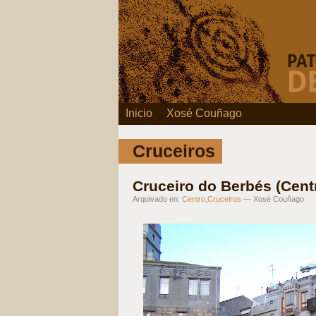
Inicio
Xosé Couñago
Cruceiros
Cruceiro do Berbés (Cent
Arquivado en:
Centro
,
Cruceiros
— Xosé Couñago