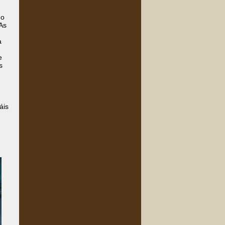
 o
As
a
e
s
áis