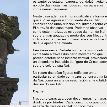
os canteiros estaban expresando, dalgún xeito, 
no colo das nosas nais todos somos para elas
coma nenos pequenos.
Neste caso ademais é moi significativa a forma 
que a Virxe agarra o corpo inerte do seu fillo,
establecendo unha relación moi íntima e tenra c
El a través das súas mans. Podemos observar
como están matizados os dedos da man da Nai
sobre a man apagada e morta dos sen fillo, cun
inclinación da man en continuidade coa inclinaci
da súa apesarada mirada.
Percíbese nesta Piedade un dramatismo contido
expresado a través dun certo movemento que
parece deterse nese instante xestual, provocand
un dinamismo inestable da figura do Cristo xace
sobre o colo da súa Nai.
No rostro das dúas figuras reflíctese unha
particular serenidade con trazos de tenrura na f
da Nai, coma un aire de resignación ante o fatídi
destino do seu Fillo.
Capitel
Nas catro caras aparecen doce figuras humanas
divididas por tríades. Cada conxunto ocupa todo
espazo da cara do capitel, con volumes