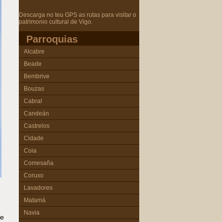
Descarga no teu GPS as rutas para visitar o
patrimonio cultural de Vigo.
Parroquias
Alcabre
Beade
Bembrive
Bouzas
Cabral
Candeán
Castrelos
Cidade
Coia
Comesaña
Coruxo
Lavadores
Matamá
Navia
ue