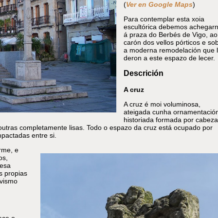
(
Ver en Google Maps
)
Para contemplar esta xoia
escultórica debemos achegar
á praza do Berbés de Vigo, ao
carón dos vellos pórticos e so
a moderna remodelación que l
deron a este espazo de lecer.
Descrición
A cruz
A cruz é moi voluminosa,
ateigada cunha ornamentació
historiada formada por cabeza
outras completamente lisas. Todo o espazo da cruz está ocupado por
pactadas entre si.
rme, e
os,
desa
s propias
ivismo