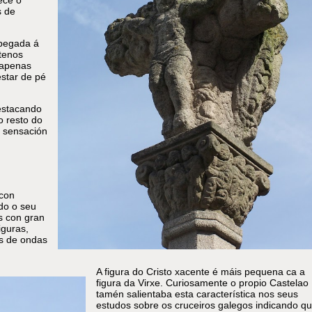
ece o
s de
apegada á
tenos
 apenas
estar de pé
estacando
o resto do
a sensación
con
do o seu
s con gran
iguras,
ns de ondas
A figura do Cristo xacente é máis pequena ca a
figura da Virxe. Curiosamente o propio Castelao
tamén salientaba esta característica nos seus
estudos sobre os cruceiros galegos indicando q