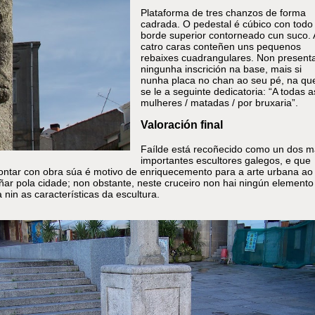
Plataforma de tres chanzos de forma
cadrada. O pedestal é cúbico con todo
borde superior contorneado cun suco. 
catro caras conteñen uns pequenos
rebaixes cuadrangulares. Non present
ningunha inscrición na base, mais si
nunha placa no chan ao seu pé, na qu
se le a seguinte dedicatoria: “A todas a
mulheres / matadas / por bruxaria”.
Valoración final
Faílde está recoñecido como un dos m
importantes escultores galegos, e que
ontar con obra súa é motivo de enriquecemento para a arte urbana ao
ñar pola cidade; non obstante, neste cruceiro non hai ningún elemento
 nin as características da escultura.