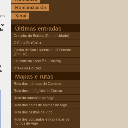
Romanización
nos
Xeral
bre
Últimas entradas
le
Cruceiro do Berbés (Centro cidade)
O Castriño (Coia)
Castro de San Lourenzo – O Penedo
(Coruxo)
Cruceiro da Fontaíña (Coruxo)
n
Igrexa de Bouzas
s
Mapas e rutas
Ruta das mámoas do Candeán
Ruta dos petróglifos de Coruxo
Ruta do románico de Vigo
Ruta dos petos de ánimas de Vigo
Ruta dos castros de Vigo
Ruta dos conxuntos etnográficos de
muíños de Vigo