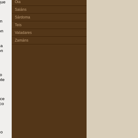
que
Oia
Saiáns
Sárdoma
en
Teis
on
Valadares
Zamáns
ha
ón
o
nte
ace
co
 o