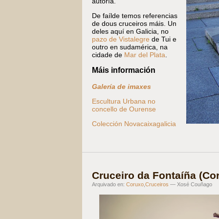
autoría.
De faílde temos referencias
de dous cruceiros máis. Un
deles aquí en Galicia, no
pazo de Vistalegre
de Tui e
outro en sudamérica, na
cidade de
Mar del Plata
.
Máis información
Galería de imaxes
Escultura Urbana no
concello de Ourense
Colección Novacaixagalicia
Cruceiro da Fontaíña (Co
Arquivado en:
Coruxo
,
Cruceiros
— Xosé Couñago