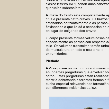
Sobre a cabeza do Crucificado non apar
clásico letreiro INRI, senón dúas cabeza
querubíns sobresaíntes.
A imaxe do Cristo está completamente 
cruz e presenta catro cravos. Os brazos 
estendidos horizontalmente e as pernas
flexionadas o que lle dá a sensación de 
en lugar de colgando dos cravos.
O corpo presenta formas voluminosas d
especialmente as pernas con respecto a
talle. Os volumes transmiten tamén unh
de musculatura en todo o seu torso e
extremidades.
Piedade
A Virxe posúe un manto moi voluminoso 
abundantes pregaduras que envolven to
corpo. Estas pregaduras están realizada
mestría debuxando diferentes formas e f
cunha especial relevancia nas formació
con diferentes incidencias da luz.