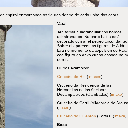
s en espiral enmarcando as figuras dentro de cada unha das caras.
Varal
Ten forma cuadrangular cos bordos
achafranados. Na parte baixa está
decorado cun anel pétreo circundante.
Sobre el aparecen as figuras de Adán 
Eva no momento da expulsión do Para
coa figura do anxo cunha espada na 
dereita.
Outros exemplos:
Cruceiro de Hío
(
imaxes
)
Cruceiro da Residencia de las
Hermanitas de los Ancianos
Desamparados (Cambados) (
imaxe
)
Cruceiro de Carril (Vilagarcía de Arous
(
imaxe
)
Cruceiro do Culebrón
(Portas) (
imaxe
)
Base