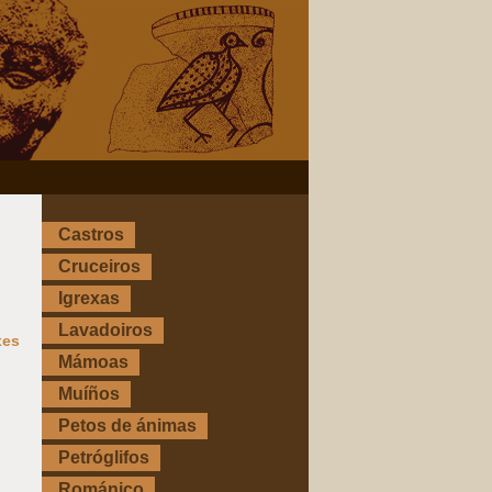
Castros
Cruceiros
Igrexas
Lavadoiros
xes
Mámoas
Muíños
Petos de ánimas
Petróglifos
Románico