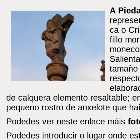
A Pied
represe
ca o Cr
fillo mo
moneco 
Salient
tamaño 
respect
elabora
de calquera elemento resaltable; e
pequeno rostro de anxelote que hai
Podedes ver neste enlace máis
fot
Podedes introducir o lugar onde e