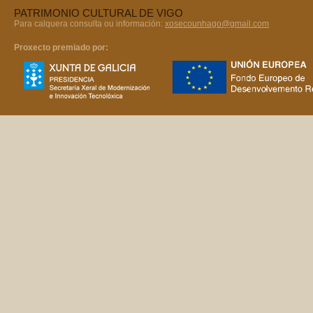
PATRIMONIO CULTURAL DE VIGO
Para calquera consulta ou información:
xosecounhago@gmail.com
Proxecto premiado por: