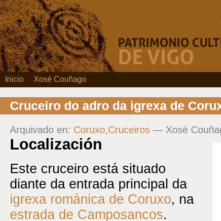
Inicio
Xosé Couñago
Cruceiro do adro da igrexa de Coru
Arquivado en:
Coruxo
,
Cruceiros
— Xosé Couña
Localización
Este cruceiro está situado
diante da entrada principal da
igrexa románica de Coruxo
, na
estrada de Camposancos
.