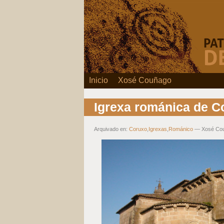
Inicio
Xosé Couñago
Igrexa románica de C
Arquivado en:
Coruxo
,
Igrexas
,
Románico
— Xosé Co