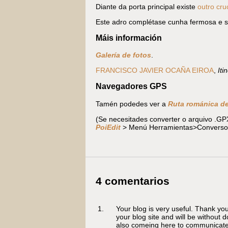
Diante da porta principal existe
outro cru
Este adro complétase cunha fermosa e sen
Máis información
Galería de fotos
.
FRANCISCO JAVIER OCAÑA EIROA
,
Iti
Navegadores GPS
Tamén podedes ver a
Ruta románica de
(Se necesitades converter o arquivo .G
PoiEdit
> Menú Herramientas>Conversor
4 comentarios
Your blog is very useful. Thank yo
your blog site and will be without
also comeing here to communicate