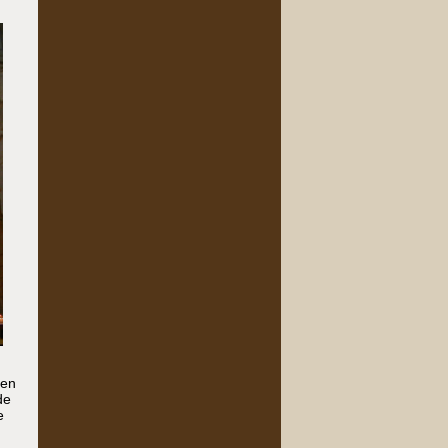
den
de
e