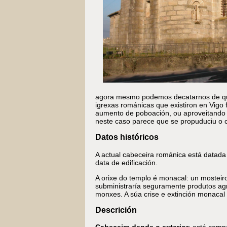
agora mesmo podemos decatarnos de que
igrexas románicas que existiron en Vigo
aumento de poboación, ou aproveitando 
neste caso parece que se propuduciu o co
Datos históricos
A actual cabeceira románica está datada 
data de edificación.
A orixe do templo é monacal: un mosteir
subministraría seguramente produtos agrí
monxes. A súa crise e extinción monacal
Descrición