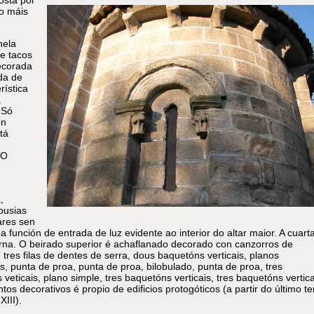
osta por
to máis
nela
de tacos
ecorada
da de
rística
a
 Só
on
tá
 O
,
ousias
ares sen
función de entrada de luz evidente ao interior do altar maior. A cuart
rna. O beirado superior é achaflanado decorado con canzorros de
 tres filas de dentes de serra, dous baquetóns verticais, planos
s, punta de proa, punta de proa, bilobulado, punta de proa, tres
veticais, plano simple, tres baquetóns verticais, tres baquetóns vertica
os decorativos é propio de edificios protogóticos (a partir do último te
XIII).