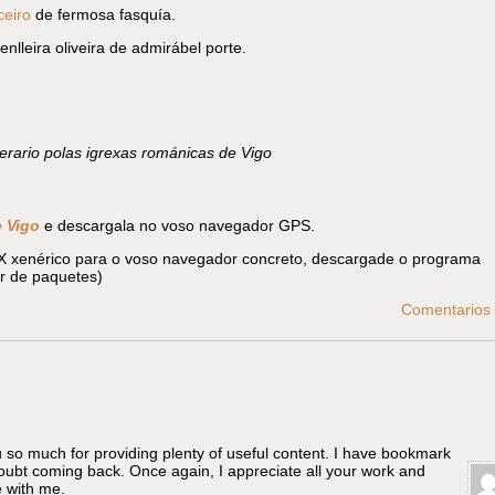
ceiro
de fermosa fasquía.
lleira oliveira de admirábel porte.
nerario polas igrexas románicas de Vigo
 Vigo
e descargala no voso navegador GPS.
PX xenérico para o voso navegador concreto, descargade o programa
 de paquetes)
Comentarios 
u so much for providing plenty of useful content. I have bookmark
 doubt coming back. Once again, I appreciate all your work and
 with me.