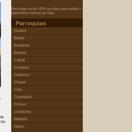
Descarga no teu GPS as rutas para visitar o
patrimonio cultural de Vigo.
Parroquias
Alcabre
Beade
Bembrive
Bouzas
Cabral
Candeán
Castrelos
Cidade
Coia
Comesaña
a
Coruxo
Lavadores
is
Matamá
rzo
Navia