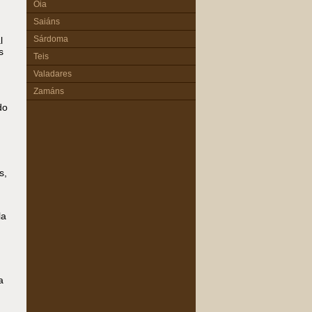
Oia
Saiáns
Sárdoma
l
s
Teis
Valadares
Zamáns
n
do
s,
la
a