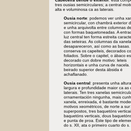
Cabeceira dende o exterior
: está comp
tres ousias semicirculares; a central moi
alta e voluminosa ca as laterais.
Ousia norte
: podemos ver unha xa
semicircular, con chambrá exterior 
e unha arquivolta entre columnas d
con formas baquetoneadas. A entra
luz central ten forma estreita caracte
das seteiras. As columnas da xanel
desapareceron, así como as basas.
conserva os capeiteis, decorados c
foliados. Sobre o capitel, o ábaco es
decorado cun dobre motivo: leteis
horizontais e unha curva de nacela.
beirado superior desta ábsida é
achaflanado.
Ousia central
: presenta unha altura
largura e profundidade maior ca as 
laterais. Ten tres xanelas semicircul
ornamentación ningunha, mais cunha 
xanela, enreixada, é bastante mode
motivos xeométricos, de norte a sur:
superpostos, tres baquetóns verticai
baquetóns verticais, dous baquetóns 
e punta de proa. Este tipo de element
do s. XII, ata o primeiro cuarto do s. 