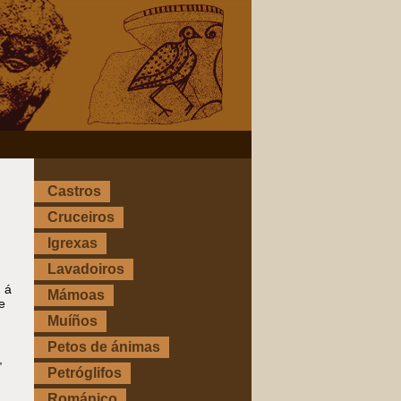
Castros
Cruceiros
Igrexas
Lavadoiros
, á
Mámoas
e
Muíños
Petos de ánimas
,
Petróglifos
.
Románico