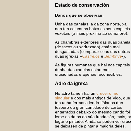
Estado de conservación
Danos que se observan
:
Unha das xanelas, a da zona norte, xa
non ten columnas baixo os seus capiteis
vexetais (a máis próxima ao semáforo).
As chambrás exteriores das dúas xanela
(de tacos ou xadrezado) están moi
desgastadas (comparar coas das outras
dúas igrexas –
Castrelos
e
Bembrive
-).
As figuras humanas que hai nos capiteis
dunha das xanelas están moi
erosionadas e apenas recoñecibles.
Adro da igrexa
No adro tamén hai un
cruceiro moi
singular
e dos máis antigos de Vigo, que
ten unha fermosa lenda: fálanos dun
tesouro ou gran cantidade de cartos
enterrados debaixo do mesmo cando foi 
lerse os datos da súa fundación; mais, po
lugar e pintado. Aínda se poden ver cru
se deixasen de pintar a maioría deles.