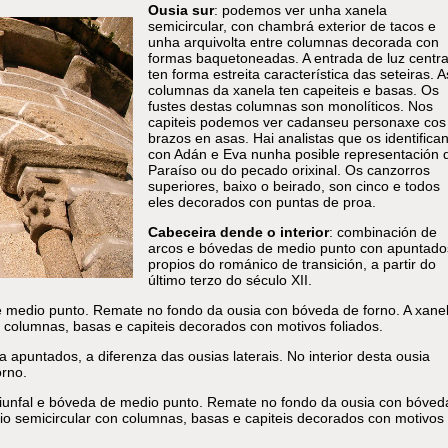
Ousia sur
: podemos ver unha xanela
semicircular, con chambrá exterior de tacos e
unha arquivolta entre columnas decorada con
formas baquetoneadas. A entrada de luz centra
ten forma estreita característica das seteiras. A
columnas da xanela ten capeiteis e basas. Os
fustes destas columnas son monolíticos. Nos
capiteis podemos ver cadanseu personaxe cos
brazos en asas. Hai analistas que os identifica
con Adán e Eva nunha posible representación 
Paraíso ou do pecado orixinal. Os canzorros
superiores, baixo o beirado, son cinco e todos
eles decorados con puntas de proa.
Cabeceira dende o interior
: combinación de
arcos e bóvedas de medio punto con apuntado
propios do románico de transición, a partir do
último terzo do século XII.
de medio punto. Remate no fondo da ousia con bóveda de forno. A xane
 columnas, basas e capiteis decorados con motivos foliados.
da apuntados, a diferenza das ousias laterais. No interior desta ousia
rno.
 triunfal e bóveda de medio punto. Remate no fondo da ousia con bóved
io semicircular con columnas, basas e capiteis decorados con motivos