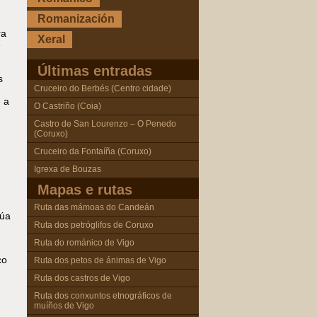
Romanización
ra
Xeral
e
Últimas entradas
s
Cruceiro do Berbés (Centro cidade)
 a
O Castriño (Coia)
Castro de San Lourenzo – O Penedo
(Coruxo)
Cruceiro da Fontaíña (Coruxo)
Igrexa de Bouzas
Mapas e rutas
Ruta das mámoas do Candeán
súa
Ruta dos petróglifos de Coruxo
Ruta do románico de Vigo
co
Ruta dos petos de ánimas de Vigo
Ruta dos castros de Vigo
Ruta dos conxuntos etnográficos de
muíños de Vigo