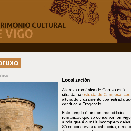
oruxo
uñago
Localización
A igrexa románica de Coruxo está
situada na
estrada de Camposancos
altura do cruzamento coa estrada qu
conduce a Fragoselo.
Este templo é un dos tres edificios
románicos que se conservan en Vigo
aínda que é o máis incompleto deles
Só se conservou a cabeceira; o resto