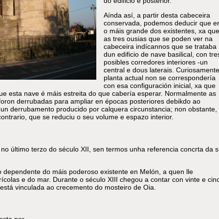
do edificio é posterior.
Aínda así, a partir desta cabeceira
conservada, podemos deducir que e
o máis grande dos existentes, xa qu
as tres ousias que se poden ver na
cabeceira indícannos que se trataba
dun edificio de nave basilical, con tre
posibles corredores interiores -un
central e dous laterais. Curiosamente
planta actual non se correspondería
con esa configuración inicial, xa que
 esta nave é máis estreita do que cabería esperar. Normalmente as
 foron derrubadas para ampliar en épocas posteriores debikdo ao
un derrubamento producido por calquera circunstancia; non obstante,
ntrario, que se reduciu o seu volume e espazo interior.
no último terzo do século XII, sen termos unha referencia concrta da 
o dependente do máis poderoso existente en Melón, a quen lle
colas e do mar. Durante o século XIII chegou a contar con vinte e cin
 está vinculada ao crecemento do mosteiro de Oia.