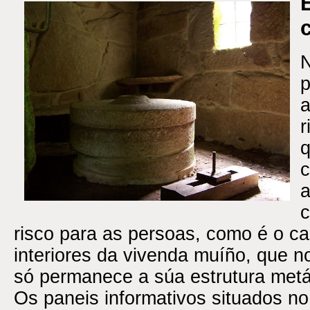
N
p
a
r
q
a
c
risco para as persoas, como é o ca
interiores da vivenda muíño, que 
só permanece a súa estrutura metá
Os paneis informativos situados n