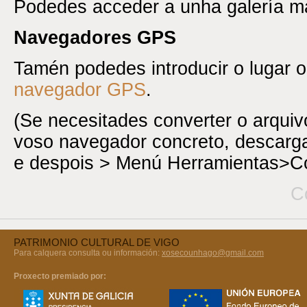
Podedes acceder a unha galería m
Navegadores GPS
Tamén podedes introducir o lugar 
navegador GPS
.
(Se necesitades converter o arqui
voso navegador concreto, descar
e despois > Menú Herramientas>Co
C
PATRIMONIO CULTURAL DE VIGO
Para calquera consulta ou información:
xosecounhago@gmail.com
Proxecto premiado por: