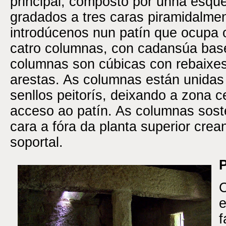
principal, composto por unha esque
gradados a tres caras piramidalmen
introdúcenos nun patín que ocupa 
catro columnas, con cadansúa base
columnas son cúbicas con rebaixe
arestas. As columnas están unidas 
senllos peitorís, deixando a zona c
acceso ao patín. As columnas sost
cara a fóra da planta superior crea
soportal.
P
C
e
f