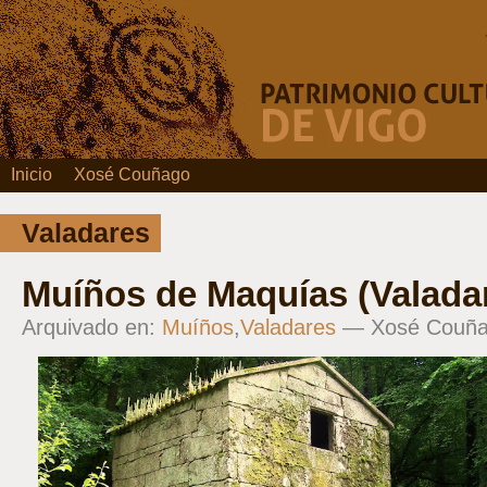
Inicio
Xosé Couñago
Valadares
Muíños de Maquías (Valada
Arquivado en:
Muíños
,
Valadares
— Xosé Couñ