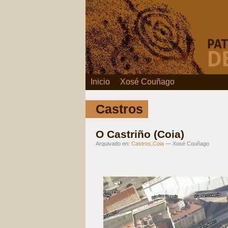
Inicio
Xosé Couñago
Castros
O Castriño (Coia)
Arquivado en:
Castros
,
Coia
— Xosé Couñago