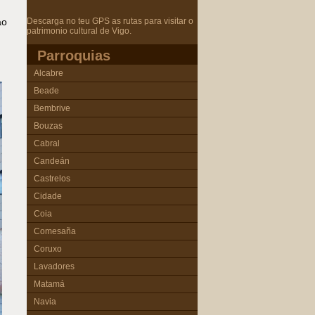
Descarga no teu GPS as rutas para visitar o
ao
patrimonio cultural de Vigo.
Parroquias
Alcabre
Beade
Bembrive
Bouzas
Cabral
Candeán
Castrelos
Cidade
Coia
Comesaña
Coruxo
Lavadores
Matamá
Navia