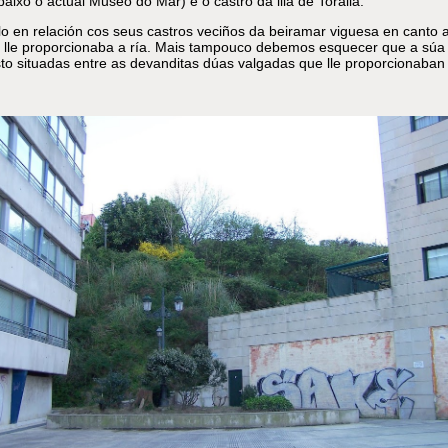
baixo o actual Museo do Mar) e o castro da illa de Toralla.
 en relación cos seus castros veciños da beiramar viguesa en canto 
e lle proporcionaba a ría. Mais tampouco debemos esquecer que a súa
asto situadas entre as devanditas dúas valgadas que lle proporcionaban