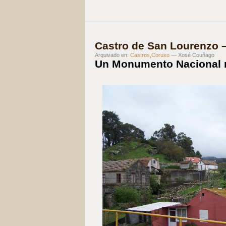
Castro de San Lourenzo 
Arquivado en:
Castros
,
Coruxo
— Xosé Couñago
Un Monumento Nacional 