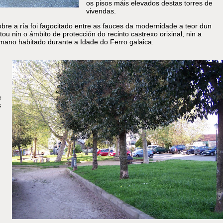
os pisos máis elevados destas torres de
vivendas.
obre a ría foi fagocitado entre as fauces da modernidade a teor dun
u nin o ámbito de protección do recinto castrexo orixinal, nin a
umano habitado durante a Idade do Ferro galaica.
a
s