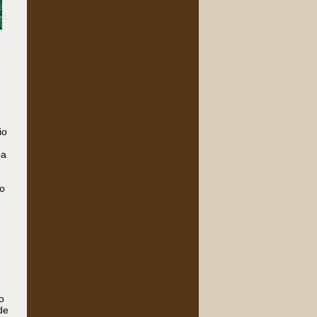
,
io
oa
vo
o
de