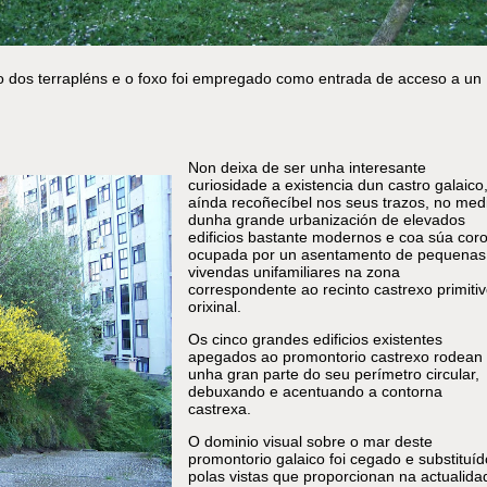
xo dos terrapléns e o foxo foi empregado como entrada de acceso a un
Non deixa de ser unha interesante
curiosidade a existencia dun castro galaico
aínda recoñecíbel nos seus trazos, no med
dunha grande urbanización de elevados
edificios bastante modernos e coa súa cor
ocupada por un asentamento de pequenas
vivendas unifamiliares na zona
correspondente ao recinto castrexo primiti
orixinal.
Os cinco grandes edificios existentes
apegados ao promontorio castrexo rodean
unha gran parte do seu perímetro circular,
debuxando e acentuando a contorna
castrexa.
O dominio visual sobre o mar deste
promontorio galaico foi cegado e substituíd
polas vistas que proporcionan na actualida