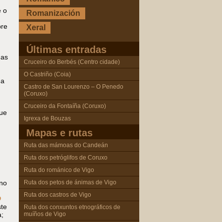
e o
Romanización
bre
Xeral
Últimas entradas
das
Cruceiro do Berbés (Centro cidade)
O Castriño (Coia)
ña
Castro de San Lourenzo – O Penedo
(Coruxo)
Cruceiro da Fontaíña (Coruxo)
que
Igrexa de Bouzas
Mapas e rutas
Ruta das mámoas do Candeán
Ruta dos petróglifos de Coruxo
Ruta do románico de Vigo
Ruta dos petos de ánimas de Vigo
no
Ruta dos castros de Vigo
O
ste
Ruta dos conxuntos etnográficos de
muíños de Vigo
a;