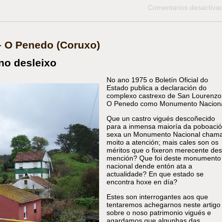
Comentarios desactiva
– O Penedo (Coruxo)
no desleixo
No ano 1975 o Boletín Oficial do
Estado publica a declaración do
complexo castrexo de San Lourenzo
O Penedo como Monumento Naciona
Que un castro vigués descoñecido
para a inmensa maioría da poboaci
sexa un Monumento Nacional cham
moito a atención; mais cales son os
méritos que o fixeron merecente des
mención? Que foi deste monumento
nacional dende entón ata a
actualidade? En que estado se
encontra hoxe en día?
Estes son interrogantes aos que
tentaremos achegarnos neste artigo
sobre o noso patrimonio vigués e
agardamos que algunhas das