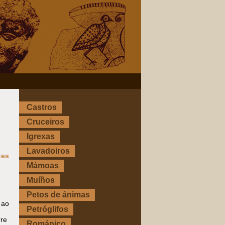
Castros
Cruceiros
Igrexas
Lavadoiros
xes
Mámoas
Muíños
Petos de ánimas
 ao
Petróglifos
rre
Románico