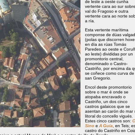
de leste a oeste cunha
vertente cara ao sur sobr
val do Fragoso e outra
vertente cara ao norte so
a ría.
Esta vertente marítima
componse de dúas valga
(polas que discorren hoxe
en día as rúas Tomás
Paredes ao oeste e Coru
ao leste) divididas por un
promontorio central,
denominado o Castro-
Castriño, por encima da 
se coñece como curva de
san Gregorio.
Encol deste promontorio
sobre o mar é onde se
atopaba encravado o
Castriño, un dos cinco
castros galaicos que se
asentan ao carón do mar 
litoral do concello vigués.
Estes cinco castros son:
Sino
e
A Guía
, en Teis; e
castro do Castriño en Coi