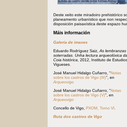
Deste xeito este miradoiro prehistórico s
planeamento urbanístico que non respecto
disposición paisaxística deste espazo h
Máis información
Galería de imaxes
Eduardo Rodríguez Saiz,
As lembranzas
soterradas. Unha lectura arqueolóxica d
Coia histórica
, 2012, Instituto de Estudio
Vigueses.
José Manuel Hidalgo Cuñarro, “
Notas
sobre los castros de Vigo (III)
”, en
Arqueovigo
José Manuel Hidalgo Cuñarro, “
Notas
sobre los castros de Vigo (V)
”, en
Arqueovigo
Concello de Vigo,
PXOM, Tomo VI
.
Ruta dos castros de Vigo