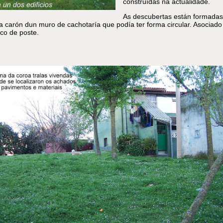
construídas na actualidade.
As descubertas están formadas
 a carón dun muro de cachotaría que podía ter forma circular. Asociado
co de poste.