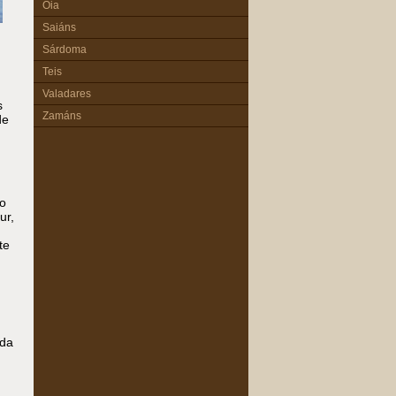
Oia
Saiáns
Sárdoma
Teis
Valadares
s
Zamáns
de
do
ur,
te
.
 da