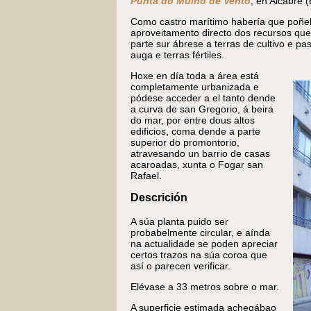
Punta do Muíño de Vento
, en Alcabre (
Como castro marítimo habería que poñelo
aproveitamento directo dos recursos qu
parte sur ábrese a terras de cultivo e p
auga e terras fértiles.
Hoxe en día toda a área está
completamente urbanizada e
pódese acceder a el tanto dende
a curva de san Gregorio, á beira
do mar, por entre dous altos
edificios, coma dende a parte
superior do promontorio,
atravesando un barrio de casas
acaroadas, xunta o Fogar san
Rafael.
Descrición
A súa planta puido ser
probabelmente circular, e aínda
na actualidade se poden apreciar
certos trazos na súa coroa que
así o parecen verificar.
Elévase a 33 metros sobre o mar.
A superficie estimada achegábao