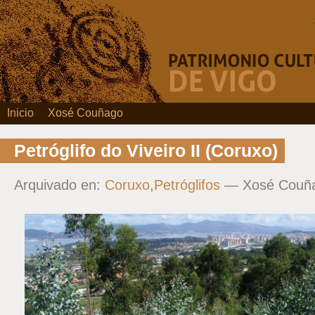
Inicio
Xosé Couñago
Petróglifo do Viveiro II (Coruxo)
Arquivado en:
Coruxo
,
Petróglifos
— Xosé Couñ