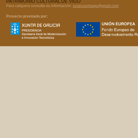
PATRIMONIO CULTURAL DE VIGO
Para calquera consulta ou información:
xosecounhago@gmail.com
Proxecto premiado por: