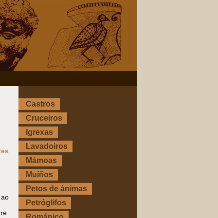
Castros
Cruceiros
Igrexas
Lavadoiros
xes
Mámoas
Muíños
Petos de ánimas
 ao
Petróglifos
rre
Románico