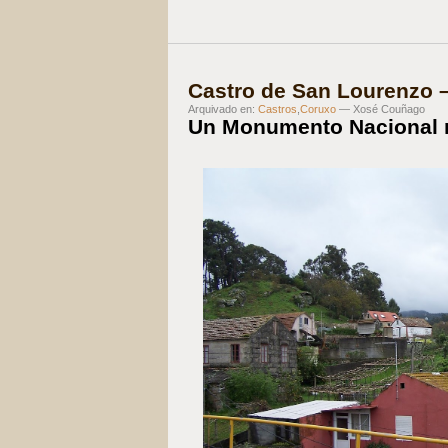
Castro de San Lourenzo 
Arquivado en:
Castros
,
Coruxo
— Xosé Couñago
Un Monumento Nacional 