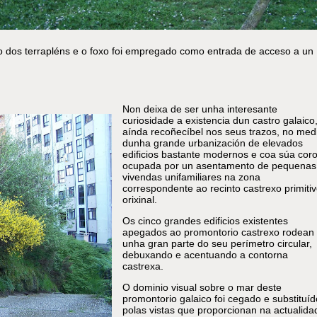
xo dos terrapléns e o foxo foi empregado como entrada de acceso a un
Non deixa de ser unha interesante
curiosidade a existencia dun castro galaico
aínda recoñecíbel nos seus trazos, no med
dunha grande urbanización de elevados
edificios bastante modernos e coa súa cor
ocupada por un asentamento de pequenas
vivendas unifamiliares na zona
correspondente ao recinto castrexo primiti
orixinal.
Os cinco grandes edificios existentes
apegados ao promontorio castrexo rodean
unha gran parte do seu perímetro circular,
debuxando e acentuando a contorna
castrexa.
O dominio visual sobre o mar deste
promontorio galaico foi cegado e substituíd
polas vistas que proporcionan na actualida