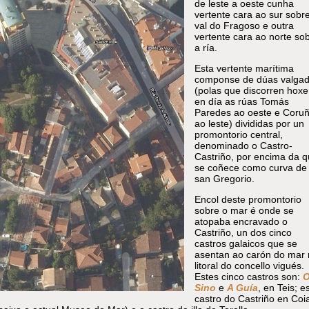
de leste a oeste cunha
vertente cara ao sur sobr
val do Fragoso e outra
vertente cara ao norte so
a ría.
Esta vertente marítima
componse de dúas valga
(polas que discorren hoxe
en día as rúas Tomás
Paredes ao oeste e Coru
ao leste) divididas por un
promontorio central,
denominado o Castro-
Castriño, por encima da 
se coñece como curva de
san Gregorio.
Encol deste promontorio
sobre o mar é onde se
atopaba encravado o
Castriño, un dos cinco
castros galaicos que se
asentan ao carón do mar 
litoral do concello vigués.
Estes cinco castros son:
Sino
e
A Guía
, en Teis; e
castro do Castriño en Coi