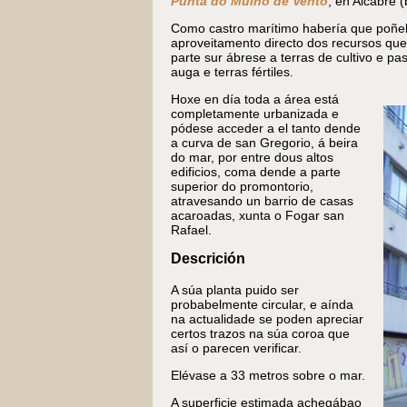
Punta do Muíño de Vento
, en Alcabre (
Como castro marítimo habería que poñelo
aproveitamento directo dos recursos qu
parte sur ábrese a terras de cultivo e p
auga e terras fértiles.
Hoxe en día toda a área está
completamente urbanizada e
pódese acceder a el tanto dende
a curva de san Gregorio, á beira
do mar, por entre dous altos
edificios, coma dende a parte
superior do promontorio,
atravesando un barrio de casas
acaroadas, xunta o Fogar san
Rafael.
Descrición
A súa planta puido ser
probabelmente circular, e aínda
na actualidade se poden apreciar
certos trazos na súa coroa que
así o parecen verificar.
Elévase a 33 metros sobre o mar.
A superficie estimada achegábao