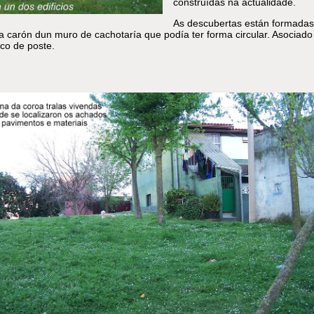
construídas na actualidade.
As descubertas están formadas
 a carón dun muro de cachotaría que podía ter forma circular. Asociado
co de poste.