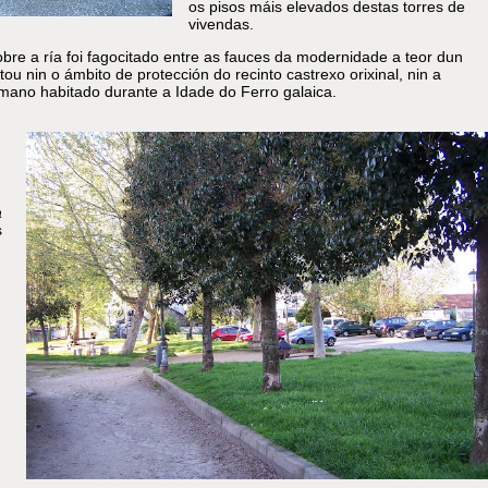
os pisos máis elevados destas torres de
vivendas.
obre a ría foi fagocitado entre as fauces da modernidade a teor dun
u nin o ámbito de protección do recinto castrexo orixinal, nin a
umano habitado durante a Idade do Ferro galaica.
a
s