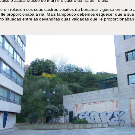
baixo o actual Museo do Mar) e o castro da illa de Toralla.
 en relación cos seus castros veciños da beiramar viguesa en canto 
e lle proporcionaba a ría. Mais tampouco debemos esquecer que a súa
asto situadas entre as devanditas dúas valgadas que lle proporcionaban