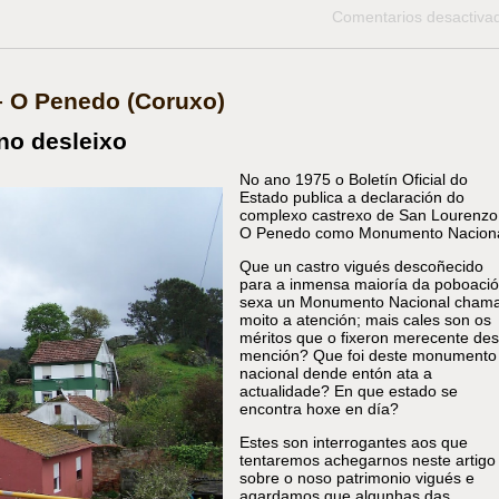
Comentarios desactiva
– O Penedo (Coruxo)
no desleixo
No ano 1975 o Boletín Oficial do
Estado publica a declaración do
complexo castrexo de San Lourenzo
O Penedo como Monumento Naciona
Que un castro vigués descoñecido
para a inmensa maioría da poboaci
sexa un Monumento Nacional cham
moito a atención; mais cales son os
méritos que o fixeron merecente des
mención? Que foi deste monumento
nacional dende entón ata a
actualidade? En que estado se
encontra hoxe en día?
Estes son interrogantes aos que
tentaremos achegarnos neste artigo
sobre o noso patrimonio vigués e
agardamos que algunhas das