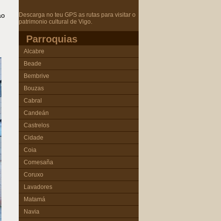
Descarga no teu GPS as rutas para visitar o
ao
patrimonio cultural de Vigo.
Parroquias
Alcabre
Beade
Bembrive
Bouzas
Cabral
Candeán
Castrelos
Cidade
Coia
Comesaña
Coruxo
Lavadores
Matamá
Navia