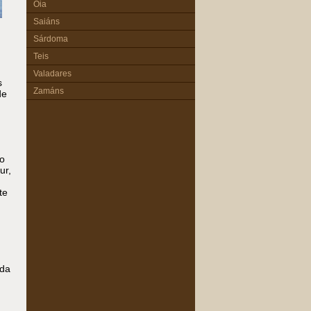
Oia
Saiáns
Sárdoma
Teis
Valadares
s
Zamáns
de
do
ur,
te
.
 da