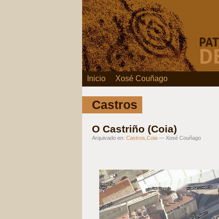
Inicio
Xosé Couñago
Castros
O Castriño (Coia)
Arquivado en:
Castros
,
Coia
— Xosé Couñago