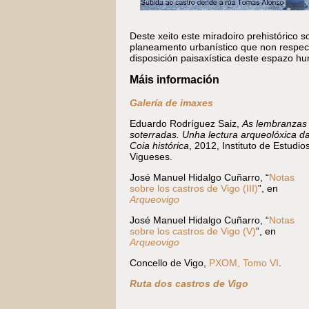
Deste xeito este miradoiro prehistórico s
planeamento urbanístico que non respecto
disposición paisaxística deste espazo h
Máis información
Galería de imaxes
Eduardo Rodríguez Saiz,
As lembranzas
soterradas. Unha lectura arqueolóxica d
Coia histórica
, 2012, Instituto de Estudio
Vigueses.
José Manuel Hidalgo Cuñarro, “
Notas
sobre los castros de Vigo (III)
”, en
Arqueovigo
José Manuel Hidalgo Cuñarro, “
Notas
sobre los castros de Vigo (V)
”, en
Arqueovigo
Concello de Vigo,
PXOM, Tomo VI
.
Ruta dos castros de Vigo