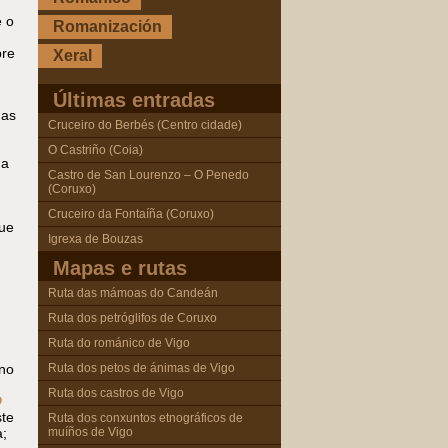
e o
Romanización
bre
Xeral
Últimas entradas
das
Cruceiro do Berbés (Centro cidade)
O Castriño (Coia)
ña
Castro de San Lourenzo – O Penedo
(Coruxo)
Cruceiro da Fontaíña (Coruxo)
que
Igrexa de Bouzas
Mapas e rutas
Ruta das mámoas do Candeán
Ruta dos petróglifos de Coruxo
Ruta do románico de Vigo
Ruta dos petos de ánimas de Vigo
no
Ruta dos castros de Vigo
O
ste
Ruta dos conxuntos etnográficos de
muíños de Vigo
a;