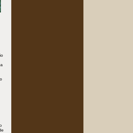
,
io
oa
vo
o
de