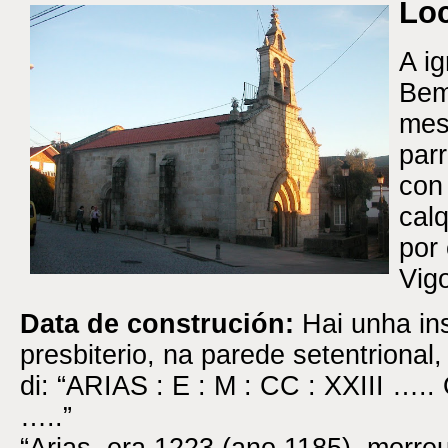
Loc
A i
Bem
mes
par
con
cal
por 
Vig
Data de construción:
Hai unha ins
presbiterio, na parede setentrio­nal
di: “ARIAS : E : M : CC : XXIII 
…..”