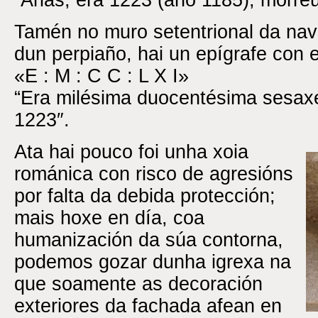
“Arias, era 1223 (ano 1185), morr
Tamén no muro setentrional da nave
dun perpiaño, hai un epígrafe con e
«E : M : C C : L X I»
“Era milésima duocentésima sesax
1223″.
Ata hai pouco foi unha xoia
románica con risco de agresións
por falta da debida protección;
mais hoxe en día, coa
humanización da súa contorna,
podemos gozar dunha igrexa na
que soamente as decoración
exteriores da fachada afean en