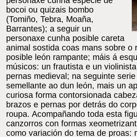
personaxe cunha especie de
bocoi ou quizais bombo
(Tomiño, Tebra, Moaña,
Barrantes); a seguir un
personaxe cunha posible careta
animal sostida coas mans sobre o r
posible león rampante; máis á esq
músicos: un frautista e un violinist
pernas medieval; na seguinte serie
semellante ao dun león, mais un a
curiosa forma contorsionada cabez
brazos e pernas por detrás do corp
roupa. Acompañando toda esta figu
canzorros con formas xeometrizant
como variación do tema de proas: ro