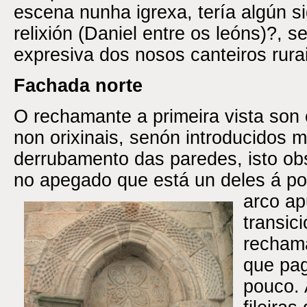
escena nunha igrexa, tería algún s
relixión (Daniel entre os leóns)?, s
expresiva dos nosos canteiros rura
Fachada norte
O rechamante a primeira vista son 
non orixinais, senón introducidos m
derrubamento das paredes, isto o
no apegado que está un deles á po
arco ap
transic
rechama
que pag
pouco.