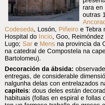
present
rara en 
outras 1
Ancora
Codeseda
, Losón,
Piñeiro
e Tebra 
Hospital do
Incio
, Goo, Reimóndez 
Lugo;
Sar
e
Mens
na provincia da
na catedral de Compostela na cap
Bartolomeu).
Decoración da ábsida:
observade
entregas, de considerable dimensi
nalgunha delas con entrelazados
capiteis
: dous deles están decora
habituais (follas en espiral e folla