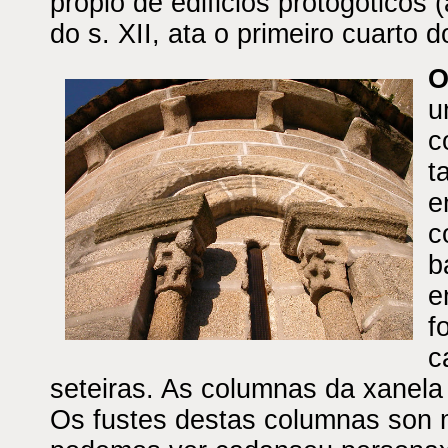
propio de edificios protogóticos (
do s. XII, ata o primeiro cuarto do
O
u
c
t
e
c
b
e
f
c
seteiras. As columnas da xanela 
Os fustes destas columnas son m