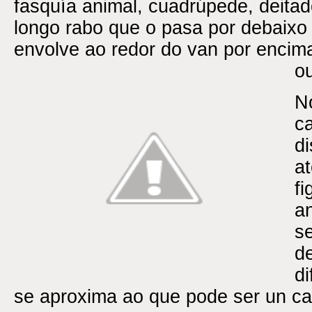
fasquía animal, cuadrúpede, deitad
longo rabo que o pasa por debaixo 
envolve ao redor do van por encima
ou
N
ca
di
a
fi
a
s
d
di
se aproxima ao que pode ser un ca