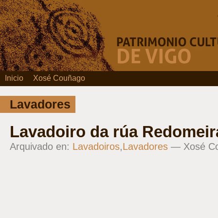
Inicio
Xosé Couñago
Lavadores
Lavadoiro da rúa Redomeir
Arquivado en:
Lavadoiros
,
Lavadores
— Xosé C