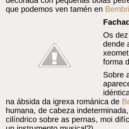
decorada con pequenas bólas pétre
que podemos ven tamén en
Bembr
Fachad
Os dez 
dende a
xeometr
forma d
Sobre a
aparece
idéntic
na ábsida da igrexa románica de
B
humana, de cabeza indeterminada,
cilíndrico sobre as pernas, moi difíc
un instrumento musical?).