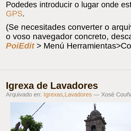
Podedes introducir o lugar onde e
GPS
.
(Se necesitades converter o arqu
o voso navegador concreto, desc
PoiEdit
> Menú Herramientas>Con
Igrexa de Lavadores
Arquivado en:
Igrexas
,
Lavadores
— Xosé Couñ