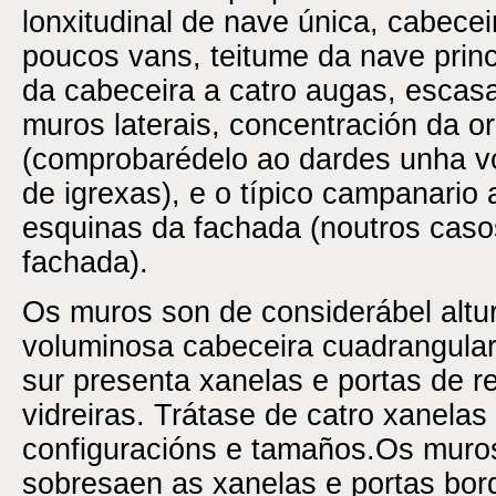
lonxitudinal de nave única, cabece
poucos vans, teitume da nave princ
da cabeceira a catro augas, escas
muros laterais, concentración da 
(comprobarédelo ao dardes unha vol
de igrexas), e o típico campanari
esquinas da fachada (noutros caso
fachada).
Os muros son de considerábel altu
voluminosa cabeceira cuadrangular.
sur presenta xanelas e portas de 
vidreiras. Trátase de catro xanelas 
configuracións e tamaños.Os muros
sobresaen as xanelas e portas bor