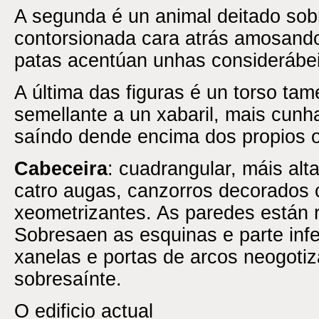
A segunda é un animal deitado sob
contorsionada cara atrás amosando
patas acentúan unhas considerábei
A última das figuras é un torso ta
semellante a un xabaril, mais cun
saíndo dende encima dos propios o
Cabeceira
: cuadrangular, máis alt
catro augas, canzorros decorados c
xeometrizantes. As paredes están 
Sobresaen as esquinas e parte infe
xanelas e portas de arcos neogoti
sobresaínte.
O edificio actual