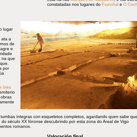
constatadas nos lugares do
Fiunchal
e
O Coc
o lugar
 ata a
amos de
lagre e
aridade
a na que
 que,
a por
úa
e Inés
emiterio
 obras
etamente
o: tumbas íntegras con esqueletos completos, agardando quen sabe qu
 do século XX fóronse descubrindo por esta zona do Areal de Vigo
mentos romanos.
Valoración final