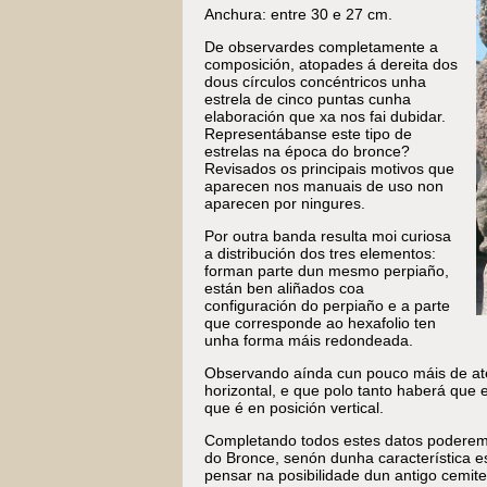
Anchura: entre 30 e 27 cm.
De observardes completamente a
composición, atopades á dereita dos
dous círculos concéntricos unha
estrela de cinco puntas cunha
elaboración que xa nos fai dubidar.
Representábanse este tipo de
estrelas na época do bronce?
Revisados os principais motivos que
aparecen nos manuais de uso non
aparecen por ningures.
Por outra banda resulta moi curiosa
a distribución dos tres elementos:
forman parte dun mesmo perpiaño,
están ben aliñados coa
configuración do perpiaño e a parte
que corresponde ao hexafolio ten
unha forma máis redondeada.
Observando aínda cun pouco máis de ate
horizontal, e que polo tanto haberá que 
que é en posición vertical.
Completando todos estes datos poderemo
do Bronce, senón dunha característica es
pensar na posibilidade dun antigo cemiter