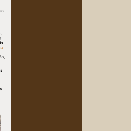
os
,
o
is
ia
ño,
os
a