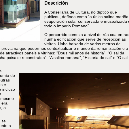
Descrición
A Consellaría de Cultura, no díptico que
publicou, defínea como “a única salina mariña
evaporación solar conservada e musealizada 
todo o Imperio Romano”.
O percorrido comeza a nivel de rúa coa entra
nunha edificación que serve de recepción ás
visitas. Unha baixada de varios metros de
 previa na que podermos contextualizar o mundo da romanización e a
de atractivos paneis e vitrinas: “Dous mil anos de historia”, “O sal da
nha paisaxe reconstruída”, “A salina romana”, “Historia do sal” e “O sal
s
nomía do
outras
as e
a incluso
s
 e mesmo
e era
, o
.
 se
ente a