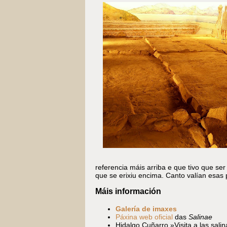
referencia máis arriba e que tivo que se
que se erixiu encima. Canto valían esas
Máis información
Galería de imaxes
Páxina web oficial
das
Salinae
Hidalgo Cuñarro,»Visita a las salin