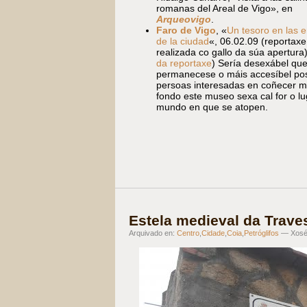
romanas del Areal de Vigo», en
Arqueovigo
.
Faro de Vigo
, «
Un tesoro en las e
de la ciudad
«, 06.02.09 (reportaxe
realizada co gallo da súa apertura)
da reportaxe
) Sería desexábel que
permanecese o máis accesíbel pos
persoas interesadas en coñecer m
fondo este museo sexa cal for o lu
mundo en que se atopen.
Estela medieval da Traves
Arquivado en:
Centro
,
Cidade
,
Coia
,
Petróglifos
— Xosé