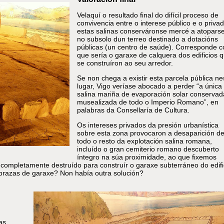
Velaquí o resultado final do difícil proceso de
convivencia entre o interese público e o privad
estas salinas conserváronse mercé a atopars
no subsolo dun terreo destinado a dotacións
públicas (un centro de saúde). Corresponde c
que sería o garaxe de calquera dos edificios 
se construíron ao seu arredor.
Se non chega a existir esta parcela pública ne
lugar, Vigo veríase abocado a perder “a única
salina mariña de evaporación solar conservad
musealizada de todo o Imperio Romano”, en
palabras da Consellaría de Cultura.
Os intereses privados da presión urbanística
sobre esta zona provocaron a desaparición d
todo o resto da explotación salina romana,
incluído o gran cemiterio romano descuberto
íntegro na súa proximidade, ao que fixemos
r completamente destruído para construír o garaxe subterráneo do edifi
 prazas de garaxe? Non había outra solución?
as