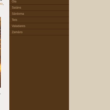
Oia
ho
,
Saiáns
Sárdoma
Teis
Valadares
Zamáns
e