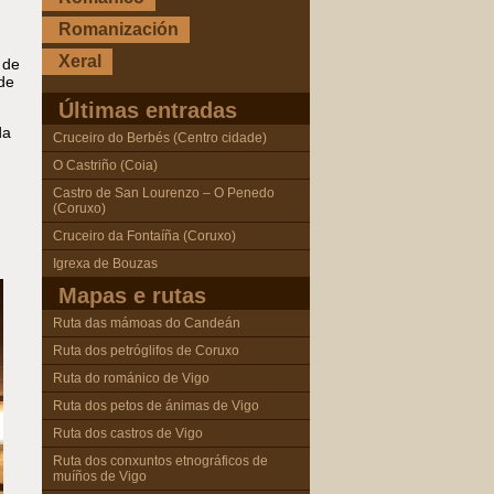
Romanización
Xeral
 de
de
Últimas entradas
da
Cruceiro do Berbés (Centro cidade)
O Castriño (Coia)
Castro de San Lourenzo – O Penedo
(Coruxo)
Cruceiro da Fontaíña (Coruxo)
Igrexa de Bouzas
Mapas e rutas
Ruta das mámoas do Candeán
Ruta dos petróglifos de Coruxo
Ruta do románico de Vigo
Ruta dos petos de ánimas de Vigo
Ruta dos castros de Vigo
Ruta dos conxuntos etnográficos de
muíños de Vigo