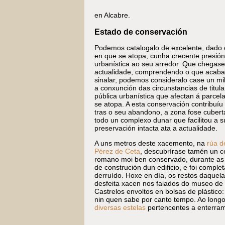
en Alcabre.
Estado de conservación
Podemos catalogalo de excelente, dado 
en que se atopa, cunha crecente presión
urbanística ao seu arredor. Que chegase
actualidade, comprendendo o que acab
sinalar, podemos consideralo case un mi
a conxunción das circunstancias de titul
pública urbanística que afectan á parcel
se atopa. A esta conservación contribuíu
tras o seu abandono, a zona fose cubert
todo un complexo dunar que facilitou a s
preservación intacta ata a actualidade.
A uns metros deste xacemento, na
rúa d
Pérez de Ceta
, descubrírase tamén un c
romano moi ben conservado, durante as
de construción dun edificio, e foi compl
derruído. Hoxe en día, os restos daquela
desfeita xacen nos faiados do museo de
Castrelos envoltos en bolsas de plástic
nin quen sabe por canto tempo. Ao longo
diversas estelas
pertencentes a enterra