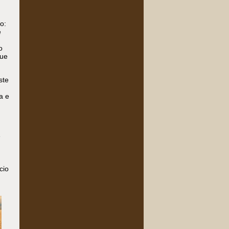
o:
e
o
que
ste
a e
e
cio