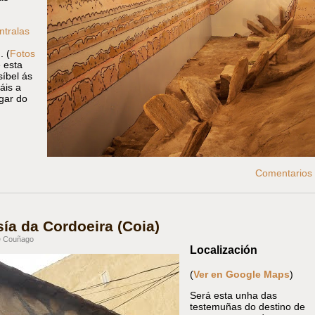
ntralas
. (
Fotos
 esta
íbel ás
áis a
gar do
Comentarios 
ía da Cordoeira (Coia)
 Couñago
Localización
(
Ver en Google Maps
)
Será esta unha das
testemuñas do destino de