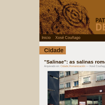
Inicio
Xosé Couñago
Cidade
"Salinae": as salinas ro
Arquivado en:
Cidade
,
Romanización
— Xosé Couñag