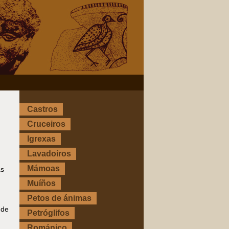
Castros
Cruceiros
Igrexas
Lavadoiros
Mámoas
as
Muíños
Petos de ánimas
nde
Petróglifos
Románico