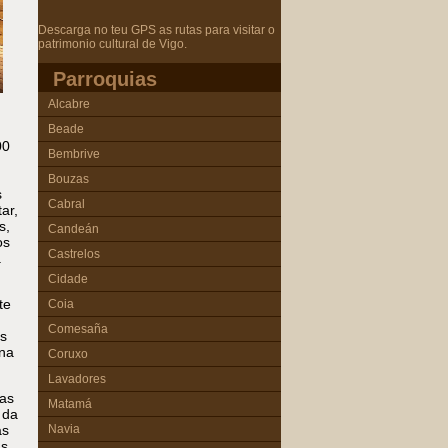
Descarga no teu GPS as rutas para visitar o
patrimonio cultural de Vigo.
Parroquias
Alcabre
Beade
00
Bembrive
Bouzas
s
Cabral
ar,
s,
Candeán
os
Castrelos
.
Cidade
te
Coia
Comesaña
as
 na
Coruxo
Lavadores
ías
Matamá
 da
Navia
as
as