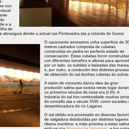
a
as con
visual
ante
 da
de e a
liña de
 abranguía dende a actual rúa Pontevedra ata a rotonda de Guixar.
O xacemento amósanos unha superficie de 3
metros cadrados composta de cubetas
construídas en pedra en perfecto estado de
conservación. Estas cubetas foron construída
con diferentes tamaños e alturas para aproveit
por un lado, as subidas e baixadas das marea
e, por outro, a condución dos distintos proces
de obtención do sal dunhas cubetas ás outras
A visión de conxunto dános idea da gran
produción salina que existía neste lugar duran
os primeiros séculos da nosa era (I-III). A
industria do sal tivo continuidade noutras zon
do concello ata o século XVIII, como sucedeu
desembocadura do río Lagares.
O sal obtido era procesado en diversas factor
de salgadura distribuídas por distintos lugares
ribeira marítima: a máis próxima a estas salin
está na rúa
Marqués de Valadares
, e hai outr