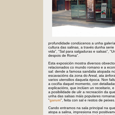
profundidade condúcenos a unha galería
cultura das salinas, a través dunha serie 
vida”, “Sal para salgaduras e salsas”, “U
despois de Roma”.
Esta exposición mostra diversos obxecto
relacionados co mundo romano e a eco
sal: dende a famosa sandalia atopada n
escavacións da zona do Areal, ata ánfor
varios utensilios daquela época. Non falt
a cociña daquel momento, con detallada
explicacións, que inclúen un receitario,
a posibilidade de ulir a recreación da qu
unha das salsas máis populares romanas
“
garum
”, feita con sal e restos de peixes
Cando entramos na sala principal na que
atopa a salina, impresiona moi positivam