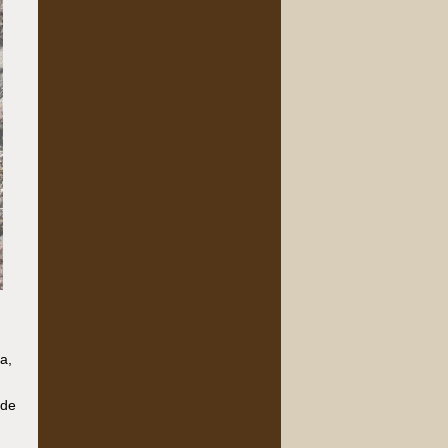
a,
ade