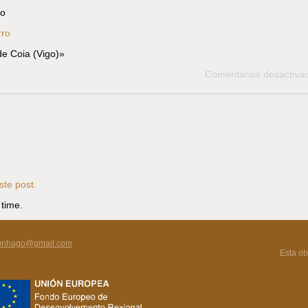
io
rro
e Coia (Vigo)»
Comentarios desactiva
te post.
 time.
unhago@gmail.com
Esta ob