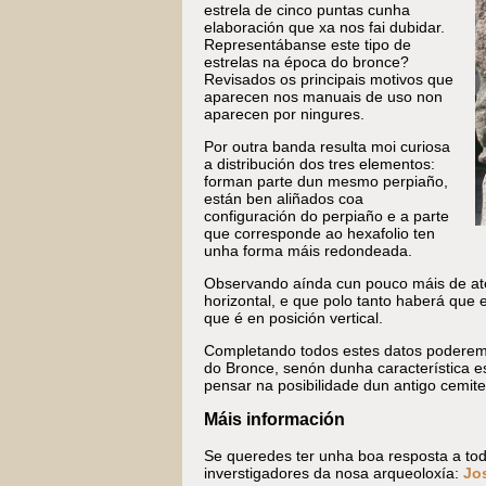
estrela de cinco puntas cunha
elaboración que xa nos fai dubidar.
Representábanse este tipo de
estrelas na época do bronce?
Revisados os principais motivos que
aparecen nos manuais de uso non
aparecen por ningures.
Por outra banda resulta moi curiosa
a distribución dos tres elementos:
forman parte dun mesmo perpiaño,
están ben aliñados coa
configuración do perpiaño e a parte
que corresponde ao hexafolio ten
unha forma máis redondeada.
Observando aínda cun pouco máis de ate
horizontal, e que polo tanto haberá que 
que é en posición vertical.
Completando todos estes datos poderemo
do Bronce, senón dunha característica es
pensar na posibilidade dun antigo cemiter
Máis información
Se queredes ter unha boa resposta a tod
inverstigadores da nosa arqueoloxía:
Jo