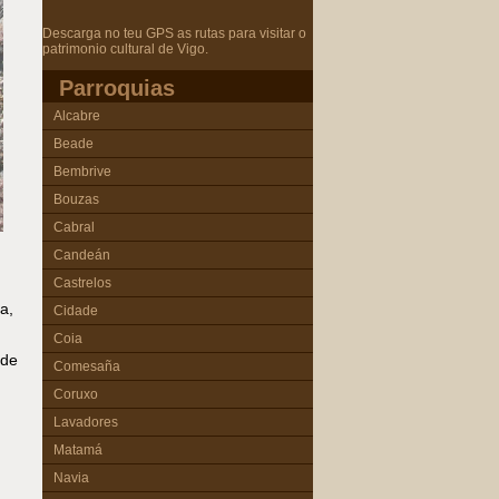
Descarga no teu GPS as rutas para visitar o
patrimonio cultural de Vigo.
Parroquias
Alcabre
Beade
Bembrive
Bouzas
Cabral
Candeán
Castrelos
a,
Cidade
Coia
ade
Comesaña
Coruxo
Lavadores
Matamá
Navia