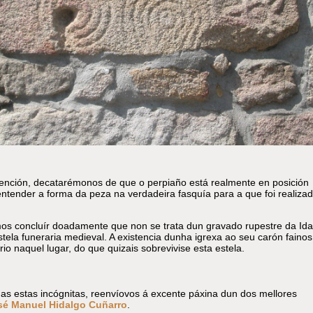
nción, decatarémonos de que o perpiaño está realmente en posición
entender a forma da peza na verdadeira fasquía para a que foi realizad
s concluír doadamente que non se trata dun gravado rupestre da Id
tela funeraria medieval. A existencia dunha igrexa ao seu carón fainos
io naquel lugar, do que quizais sobrevivise esta estela.
as estas incógnitas, reenvíovos á excente páxina dun dos mellores
sé Manuel Hidalgo Cuñarro
.