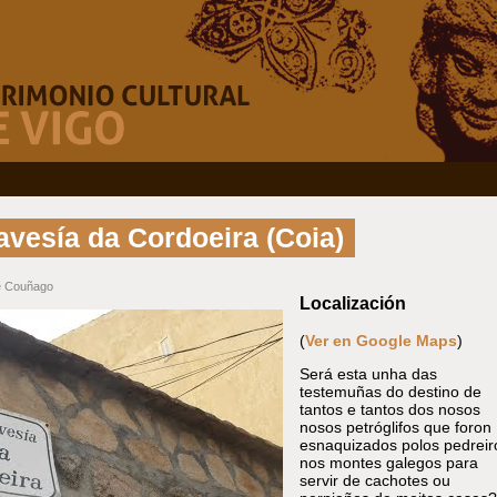
avesía da Cordoeira (Coia)
 Couñago
Localización
(
Ver en Google Maps
)
Será esta unha das
testemuñas do destino de
tantos e tantos dos nosos
nosos petróglifos que foron
esnaquizados polos pedreir
nos montes galegos para
servir de cachotes ou