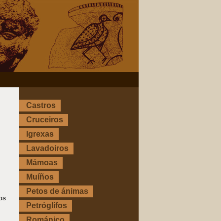
Castros
Cruceiros
Igrexas
Lavadoiros
Mámoas
Muíños
Petos de ánimas
os
Petróglifos
Románico