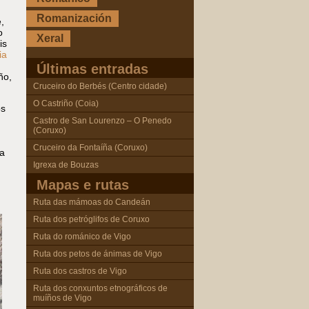
Romanización
,
o
Xeral
is
ia
Últimas entradas
ño,
Cruceiro do Berbés (Centro cidade)
O Castriño (Coia)
os
Castro de San Lourenzo – O Penedo
(Coruxo)
Cruceiro da Fontaíña (Coruxo)
a
Igrexa de Bouzas
Mapas e rutas
Ruta das mámoas do Candeán
Ruta dos petróglifos de Coruxo
Ruta do románico de Vigo
Ruta dos petos de ánimas de Vigo
Ruta dos castros de Vigo
Ruta dos conxuntos etnográficos de
muíños de Vigo