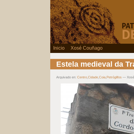
Inicio
Xosé Couñago
Estela medieval da Tr
Arquivado en:
Centro
,
Cidade
,
Coia
,
Petróglifos
— Xosé