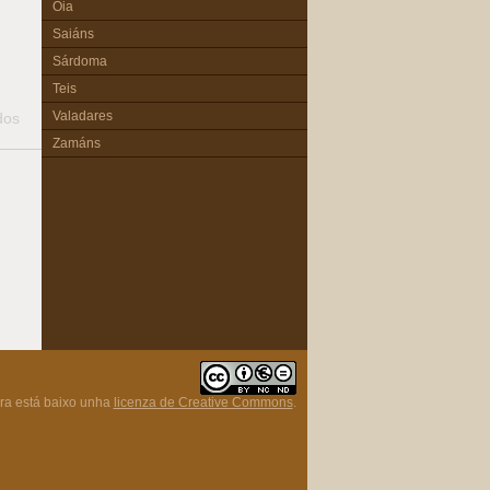
Oia
Saiáns
Sárdoma
Teis
Valadares
dos
Zamáns
ra está baixo unha
licenza de Creative Commons
.