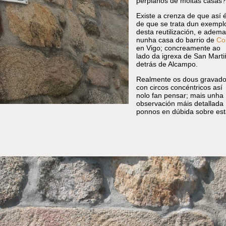
perpiaños de moitas casas?
Existe a crenza de que así é
de que se trata dun exempl
desta reutilización, e adema
nunha casa do barrio de
Co
en Vigo; concreamente ao
lado da igrexa de San Marti
detrás de Alcampo.
Realmente os dous gravad
con circos concéntricos así
nolo fan pensar; mais unha
observación máis detallada
ponnos en dúbida sobre est