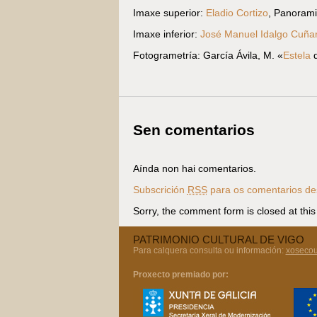
Imaxe superior:
Eladio Cortizo
, Panoram
Imaxe inferior:
José Manuel Idalgo Cuña
Fotogrametría:
García Ávila, M. «
Estela
d
Sen comentarios
Aínda non hai comentarios.
Subscrición
RSS
para os comentarios des
Sorry, the comment form is closed at this
PATRIMONIO CULTURAL DE VIGO
Para calquera consulta ou información:
xoseco
Proxecto premiado por: