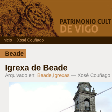
Inicio
Xosé Couñago
Beade
Igrexa de Beade
Arquivado en:
Beade
,
Igrexas
— Xosé Couñago