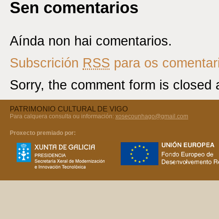
Sen comentarios
Aínda non hai comentarios.
Subscrición
RSS
para os comentari
Sorry, the comment form is closed a
PATRIMONIO CULTURAL DE VIGO
Para calquera consulta ou información:
xosecounhago@gmail.com
Proxecto premiado por: