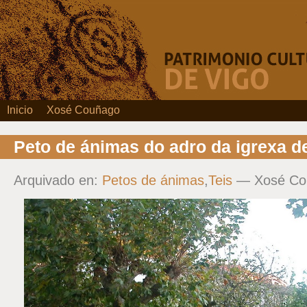
Inicio
Xosé Couñago
Peto de ánimas do adro da igrexa de
Arquivado en:
Petos de ánimas
,
Teis
— Xosé Co